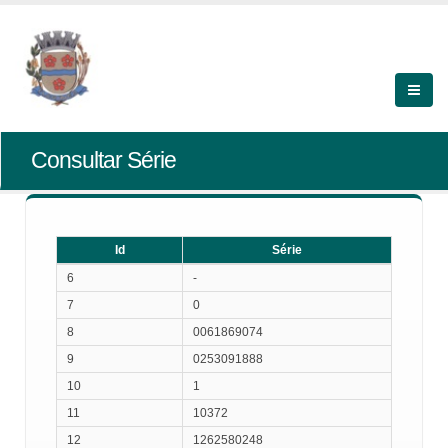
Consultar Série
Id
Série
Id
Série
6
-
7
0
8
0061869074
9
0253091888
10
1
11
10372
12
1262580248