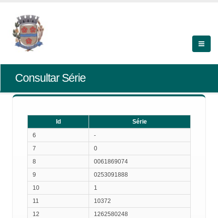
Consultar Série
Id
Série
Id
Série
6
-
7
0
8
0061869074
9
0253091888
10
1
11
10372
12
1262580248