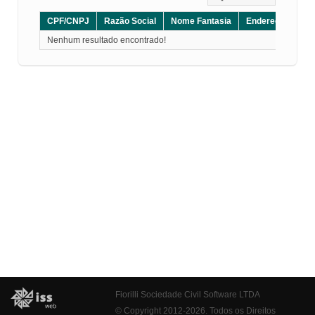
CPF/CNPJ
Razão Social
Nome Fantasia
Endereço
CE
Nenhum resultado encontrado!
Fiorilli Sociedade Civil Software LTDA
© Copyright 2012-2026. Todos os Direitos