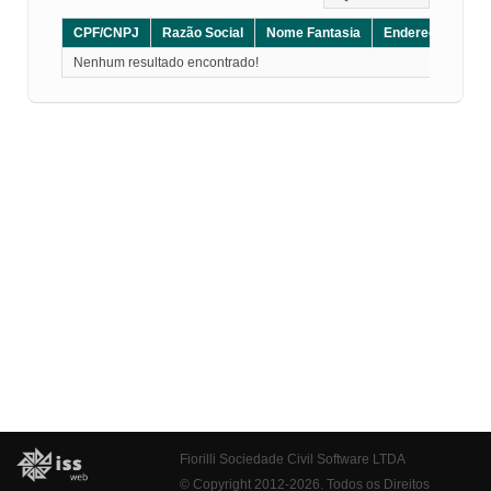
CPF/CNPJ
Razão Social
Nome Fantasia
Endereço
CE
Nenhum resultado encontrado!
Fiorilli Sociedade Civil Software LTDA
© Copyright 2012-2026. Todos os Direitos