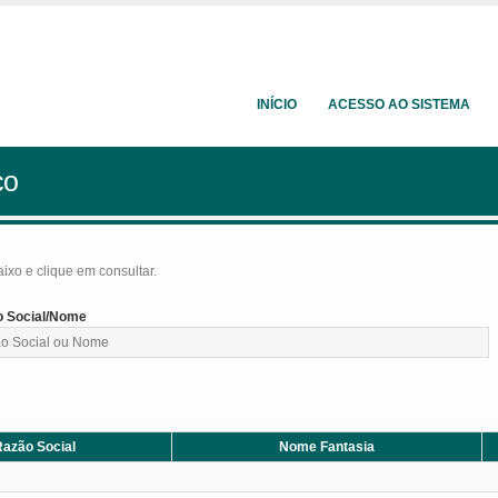
INÍCIO
ACESSO AO SISTEMA
ço
baixo e clique em consultar.
 Social/Nome
azão Social
Nome Fantasia