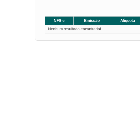
NFS-e
Emissão
Alíquota
Nenhum resultado encontrado!